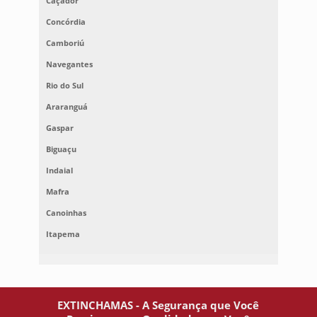
Caçador
Concórdia
Camboriú
Navegantes
Rio do Sul
Araranguá
Gaspar
Biguaçu
Indaial
Mafra
Canoinhas
Itapema
EXTINCHAMAS - A Segurança que Você