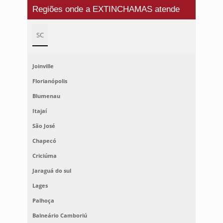
Regiões onde a EXTINCHAMAS atende
SC
Joinville
Florianópolis
Blumenau
Itajaí
São José
Chapecó
Criciúma
Jaraguá do sul
Lages
Palhoça
Balneário Camboriú