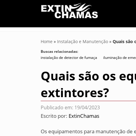
Home
»
Instalação e Manutenção
»
Quais são 
Buscas relacionadas:
instalação de detector de fumaça
iluminação de eme
Quais são os e
extintores?
Publicado em: 19/04/2023
Escrito por:
ExtinChamas
Os equipamentos para manutenção de ex