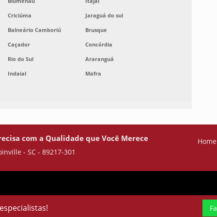
Blumenau
Itajaí
Criciúma
Jaraguá do sul
Balneário Camboriú
Brusque
Caçador
Concórdia
Rio do Sul
Araranguá
Indaial
Mafra
recisa com a Qualidade que Você Merece
Home
oinville - SC - 89217-301
specialistas!
Fa