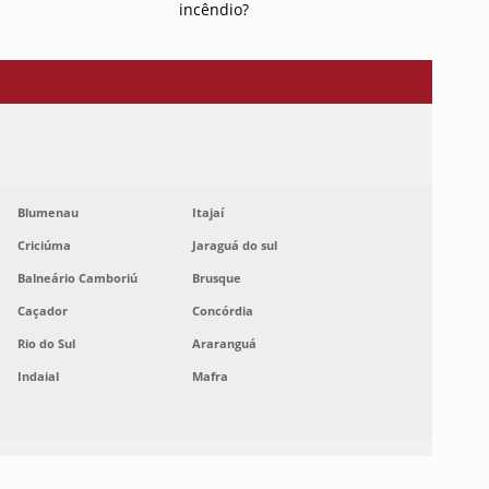
incêndio?
Blumenau
Itajaí
Criciúma
Jaraguá do sul
Balneário Camboriú
Brusque
Caçador
Concórdia
Rio do Sul
Araranguá
Indaial
Mafra