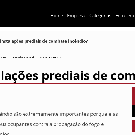
Home
Empresa
Categorias
Entre em
 instalações prediais de combate incêndio?
ores
venda de extintor de incêndio
alações prediais de co
ncêndio são extremamente importantes porque elas
eus ocupantes contra a propagação do fogo e
dios.