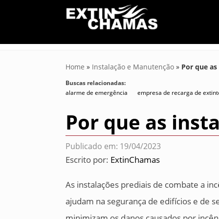
Home
»
Instalação e Manutenção
»
Por que as
Buscas relacionadas:
alarme de emergência
empresa de recarga de extint
Por que as inst
Publicado em: 19/04/2023
Escrito por:
ExtinChamas
As instalações prediais de combate a i
ajudam na segurança de edifícios e de s
minimizam os danos causados por incên