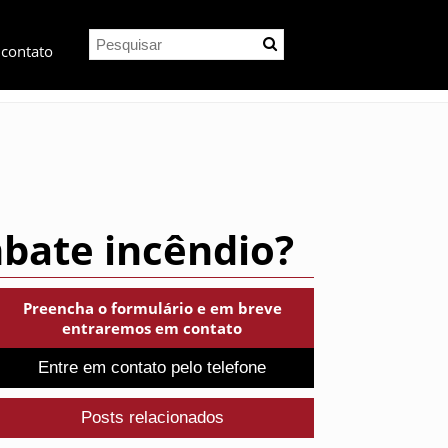
 contato
mbate incêndio?
Preencha o formulário e em breve
entraremos em contato
Entre em contato pelo telefone
Posts relacionados