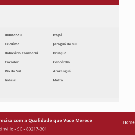
Blumenau
Itajaí
Criciúma
Jaraguá do sul
Balneário Camboriú
Brusque
Caçador
Concórdia
Rio do Sul
Araranguá
Indaial
Mafra
recisa com a Qualidade que Você Merece
Home
oinville - SC - 89217-301