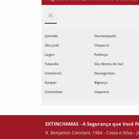
SC
Joinville
Florianópolis
São José
Chapecó
Lages
Palhoça
Tubarão
São Bento do Sul
Camboriú
Navegantes
Gaspar
Biguaçu
Canoinhas
Itapema
EXTINCHAMAS - A Segurança que Você P
R. Benjamin Constant, 1984 - Costa e Silva - J